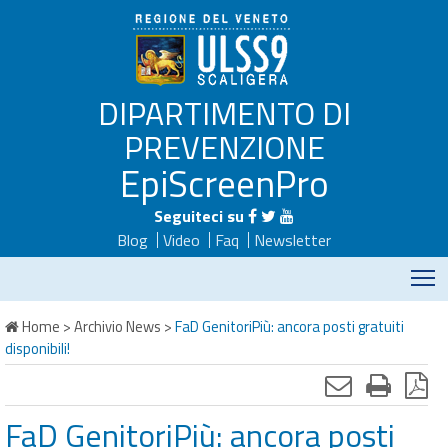
DIPARTIMENTO DI
PREVENZIONE
EpiScreenPro
Seguiteci su
Blog
Video
Faq
Newsletter
M
Home
>
Archivio News
>
FaD GenitoriPiù: ancora posti gratuiti
disponibili!
FaD GenitoriPiù: ancora posti