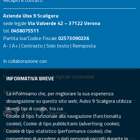
Azienda Ulss 9 Scaligera
sede legale
Via Valverde 42 – 37122 Verona
tel.
0458075511
Partita Iva/Codice Fiscale
02573090236
A-
|
A+
|
Contrasto
|
Solo testo
|
Reimposta
In collaborazione con
Progetto per una sanità digitale sostenibile
INFORMATIVA BREVE
Seguici su
La informiamo che, per migliorare la sua esperienza
dinavigazione su questo sito web, Aulss 9 Scaligera utilizza
diversi tipi di cookie, tra cui:
Aulss 9
Direttore
Cookie di tipo funzionale alla navigazione (functionality
cookie); Cookie di tipo pubblicitario (advertisng cookie);
Quick links
Cookie di tipo statistico (performance cookie); che
consentono di accedere a dati personali raccolti durante la