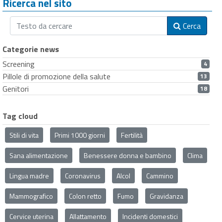
Ricerca nel sito
Cerca
Categorie news
Screening
4
Pillole di promozione della salute
13
Genitori
18
Tag cloud
Stili di vita
Primi 1000 giorni
Fertilità
Sana alimentazione
Benessere donna e bambino
Clima
Lingua madre
Coronavirus
Alcol
Cammino
Mammografico
Colon retto
Fumo
Gravidanza
Cervice uterina
Allattamento
Incidenti domestici