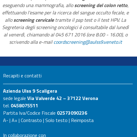
eseguendo una mammografia, allo
screening del colon retto
,
effettuando l'esame per la ricerca del sangue occulto fecale, e
allo
screening cervicale
tramite il pap test o il test HPV. La
Segreteria degli screening oncologici è consultabile dal lunedì
al venerdì, chiamando al 045 671 2016 (ore 8.00 - 16.00), o
scrivendo alla e-mail
coordscreening@aulss9.veneto.it
Recapiti e contatti
Azienda Ulss 9 Scaligera
sede legale
Via Valverde 42 – 37122 Verona
tel.
0458075511
Partita Iva/Codice Fiscale
02573090236
A-
|
A+
|
Contrasto
|
Solo testo
|
Reimposta
In collaborazione con