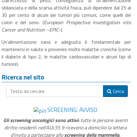
Dall'eccesso di peso, conseguenza di un'alimentazione
sbilanciata e della scarsa attività fisica, può dipendere dal 25 al
30 per cento di alcuni dei tumori più comuni, come quelli del
colon e del seno. (
European Prospective Investigation into
Cancer and Nutrition –EPIC-
).
Un'alimentazione sana e adeguata è fondamentale per
mantenersi in salute e prevenire molte malattie croniche (come
il diabete di tipo 2, le malattie cardiovascolari e alcuni tipi di
tumore).
Ricerca nel sito
Cerca
SCREENING: AVVISO
Gli screening oncologici sono attivi:
tutte le persone aventi
diritto residenti nell’AULSS 9 ricevono a domicilio la lettera
d'invito a partecipare allo
screening della mammella
,