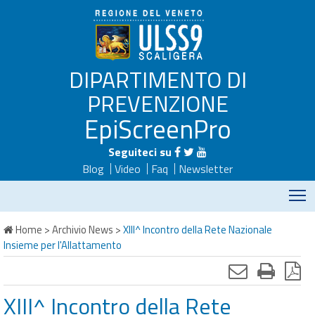
DIPARTIMENTO DI
PREVENZIONE
EpiScreenPro
Seguiteci su
Blog
Video
Faq
Newsletter
M
Home
>
Archivio News
>
XIII^ Incontro della Rete Nazionale
Insieme per l'Allattamento
XIII^ Incontro della Rete