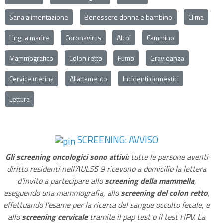
Sana alimentazione
Benessere donna e bambino
Clima
Lingua madre
Coronavirus
Alcol
Cammino
Mammografico
Colon retto
Fumo
Gravidanza
Cervice uterina
Allattamento
Incidenti domestici
Lettura
SCREENING: AVVISO
Gli screening oncologici sono attivi:
tutte le persone aventi
diritto residenti nell’AULSS 9 ricevono a domicilio la lettera
d'invito a partecipare allo
screening della mammella
,
eseguendo una mammografia, allo
screening del colon retto
,
effettuando l'esame per la ricerca del sangue occulto fecale, e
allo
screening cervicale
tramite il pap test o il test HPV. La