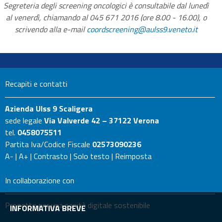
Segreteria degli screening oncologici è consultabile dal lunedì
al venerdì, chiamando al 045 671 2016 (ore 8.00 - 16.00), o
scrivendo alla e-mail
coordscreening@aulss9.veneto.it
Recapiti e contatti
Azienda Ulss 9 Scaligera
sede legale
Via Valverde 42 – 37122 Verona
tel.
0458075511
Partita Iva/Codice Fiscale
02573090236
A-
|
A+
|
Contrasto
|
Solo testo
|
Reimposta
In collaborazione con
Progetto per una sanità digitale sostenibile
INFORMATIVA BREVE