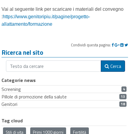
Vai al seguente link per scaricare i materiali del convegno
:
https://www.genitoripiu.it/pagine/progetto-
allattamento/formazione
Condividi questa pagina:
Ricerca nel sito
Cerca
Categorie news
Screening
4
Pillole di promozione della salute
13
Genitori
18
Tag cloud
Stili di vita
Primi 1000 giorni
Fertilità