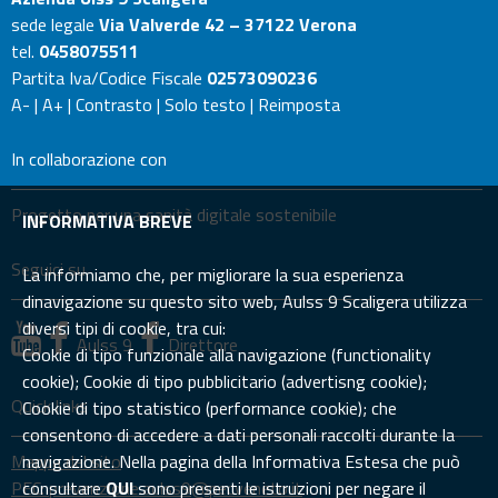
sede legale
Via Valverde 42 – 37122 Verona
tel.
0458075511
Partita Iva/Codice Fiscale
02573090236
A-
|
A+
|
Contrasto
|
Solo testo
|
Reimposta
In collaborazione con
Progetto per una sanità digitale sostenibile
INFORMATIVA BREVE
Seguici su
La informiamo che, per migliorare la sua esperienza
dinavigazione su questo sito web, Aulss 9 Scaligera utilizza
diversi tipi di cookie, tra cui:
Aulss 9
Direttore
Cookie di tipo funzionale alla navigazione (functionality
cookie); Cookie di tipo pubblicitario (advertisng cookie);
Quick links
Cookie di tipo statistico (performance cookie); che
consentono di accedere a dati personali raccolti durante la
Mappa del sito
navigazione. Nella pagina della Informativa Estesa che può
PEC: prevenzione.aulss9@pecveneto.it
consultare
QUI
sono presenti le istruzioni per negare il