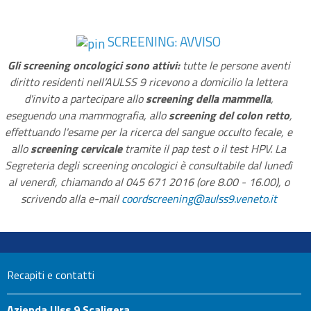
SCREENING: AVVISO
Gli screening oncologici sono attivi:
tutte le persone aventi
diritto residenti nell’AULSS 9 ricevono a domicilio la lettera
d'invito a partecipare allo
screening della mammella
,
eseguendo una mammografia, allo
screening del colon retto
,
effettuando l'esame per la ricerca del sangue occulto fecale, e
allo
screening cervicale
tramite il pap test o il test HPV. La
Segreteria degli screening oncologici è consultabile dal lunedì
al venerdì, chiamando al 045 671 2016 (ore 8.00 - 16.00), o
scrivendo alla e-mail
coordscreening@aulss9.veneto.it
Recapiti e contatti
Azienda Ulss 9 Scaligera