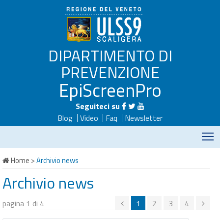
DIPARTIMENTO DI
PREVENZIONE
EpiScreenPro
Seguiteci su
Blog
Video
Faq
Newsletter
M
Home
>
Archivio news
Archivio news
pagina 1 di 4
1
2
3
4