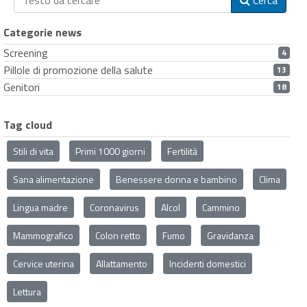
Cerca
Categorie news
Screening
4
Pillole di promozione della salute
13
Genitori
18
Tag cloud
Stili di vita
Primi 1000 giorni
Fertilità
Sana alimentazione
Benessere donna e bambino
Clima
Lingua madre
Coronavirus
Alcol
Cammino
Mammografico
Colon retto
Fumo
Gravidanza
Cervice uterina
Allattamento
Incidenti domestici
Lettura