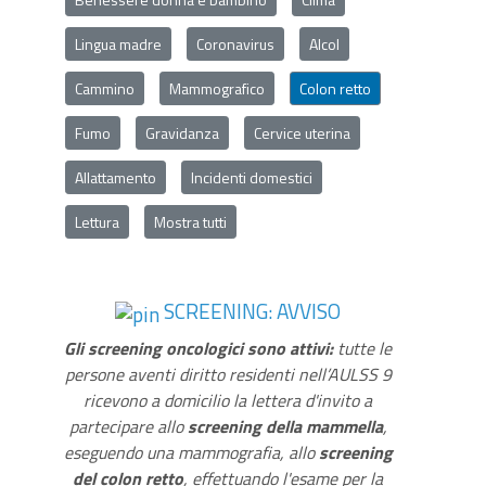
Lingua madre
Coronavirus
Alcol
Cammino
Mammografico
Colon retto
Fumo
Gravidanza
Cervice uterina
Allattamento
Incidenti domestici
Lettura
Mostra tutti
SCREENING: AVVISO
Gli screening oncologici sono attivi:
tutte le
persone aventi diritto residenti nell’AULSS 9
ricevono a domicilio la lettera d'invito a
partecipare allo
screening della mammella
,
eseguendo una mammografia, allo
screening
del colon retto
, effettuando l'esame per la