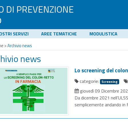
O DI PREVENZIONE
o
NOSTRI SERVIZI
AREE TEMATICHE
MODULISTICA
me
>
Archivio news
chivio news
Lo screening del colon
categorie:
Screening
giovedì 09 Dicembre 20
Da dicembre 2021 nell’ULSS 
semplicemente andando in 