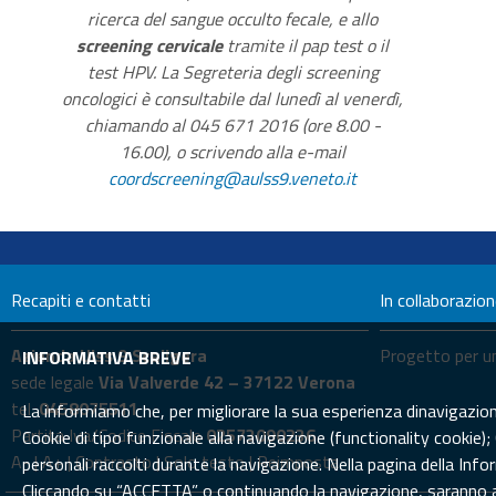
ricerca del sangue occulto fecale, e allo
screening cervicale
tramite il pap test o il
test HPV. La Segreteria degli screening
oncologici è consultabile dal lunedì al venerdì,
chiamando al 045 671 2016 (ore 8.00 -
16.00), o scrivendo alla e-mail
coordscreening@aulss9.veneto.it
Recapiti e contatti
In collaborazio
Azienda Ulss 9 Scaligera
Progetto per un
INFORMATIVA BREVE
sede legale
Via Valverde 42 – 37122 Verona
tel.
0458075511
La informiamo che, per migliorare la sua esperienza dinavigazione 
Partita Iva/Codice Fiscale
02573090236
Cookie di tipo funzionale alla navigazione (functionality cookie);
A-
|
A+
|
Contrasto
|
Solo testo
|
Reimposta
personali raccolti durante la navigazione. Nella pagina della In
Cliccando su “ACCETTA” o continuando la navigazione, saranno att