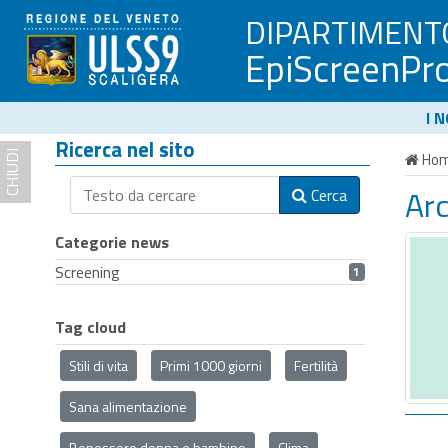
DIPARTIMENT
EpiScreenPr
I 
Ricerca nel sito
CHIUDI
Ho
Ar
Cerca
Categorie news
Screening
1
Tag cloud
Stili di vita
Primi 1000 giorni
Fertilità
Sana alimentazione
Benessere donna e bambino
Clima