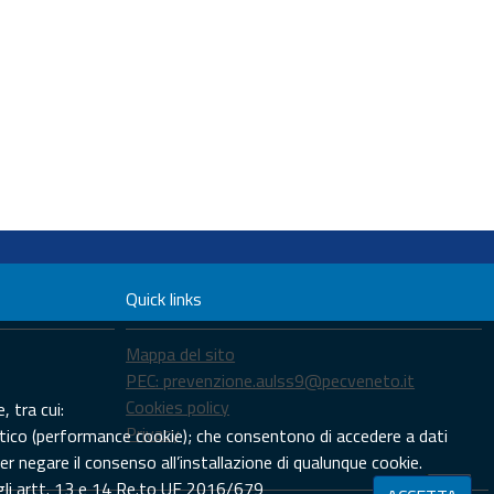
Quick links
Mappa del sito
PEC: prevenzione.aulss9@pecveneto.it
Cookies policy
, tra cui:
Privacy
tistico (performance cookie); che consentono di accedere a dati
er negare il consenso all’installazione di qualunque cookie.
egli artt. 13 e 14 Re.to UE 2016/679