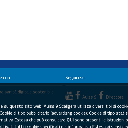
ne con
Seguici su
a sanità digitale sostenibile
Aulss 9
Direttore
su questo sito web, Aulss 9 Scaligera utilizza diversi tipi di cookie
 Cookie di tipo pubblicitario (advertisng cookie); Cookie di tipo sta
formativa Estesa che può consultare
QUI
sono presenti le istruzioni p
ivati tutti i cookie specificati nell’informativa Estesa ai sensi d