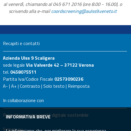
al venerdì, chiamando al 045 671 2016 (ore 8.00 - 16.00), o
scrivendo alla e-mail
coordscreening@aulss9.veneto.it
Recapiti e contatti
Azienda Ulss 9 Scaligera
sede legale
Via Valverde 42 – 37122 Verona
tel.
0458075511
Partita Iva/Codice Fiscale
02573090236
A-
|
A+
|
Contrasto
|
Solo testo
|
Reimposta
In collaborazione con
Progetto per una sanità digitale sostenibile
INFORMATIVA BREVE
Seguici su
La informiamo che, per migliorare la sua esperienza