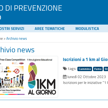
O DI PREVENZIONE
o
NOSTRI SERVIZI
AREE TEMATICHE
MODULISTICA
me
>
Archivio news
chivio news
Iscrizioni a 1 km al G
tags:
Cammino
Fumo
St
lunedì 02 Ottobre 2023
Iscrizioni per le iniziative 