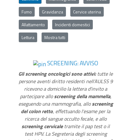
Fumo
Gravidanza
Cervice uterina
Allattamento
Incidenti domestici
Lettura
Mostra tutti
SCREENING: AVVISO
Gli screening oncologici sono attivi:
tutte le
persone aventi diritto residenti nell’AULSS 9
ricevono a domicilio la lettera d'invito a
partecipare allo
screening della mammella
,
eseguendo una mammografia, allo
screening
del colon retto
, effettuando l'esame per la
ricerca del sangue occulto fecale, e allo
screening cervicale
tramite il pap test o il
test HPV. La Segreteria degli screening